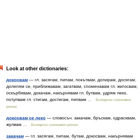
Look at other dictionaries:
докосвам
— гл. засягам, пипам, покътвам, допирам, досягам,
долепям се, приближавам, загатвам, споменавам гл. жигосвам,
оскърбявам, докачам, накърнявам гл. бутвам, удрям леко,
потупвам гл. стигам, достигам, пипвам …
Български синонимен
речник
докосвам се леко
— словосъч. закачам, бръскам, одрасквам,
жулвам …
Български синонимен речник
закачам
— гл. засягам, пипам, бутам, докосвам, накърнявам