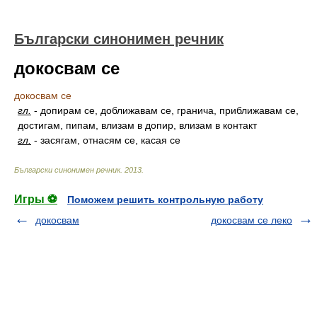
Български синонимен речник
докосвам се
докосвам се
гл.
-
допирам се, доближавам се, гранича, приближавам се,
достигам, пипам, влизам в допир, влизам в контакт
гл.
-
засягам, отнасям се, касая се
Български синонимен речник
.
2013
.
Игры ⚽
Поможем решить контрольную работу
докосвам
докосвам се леко