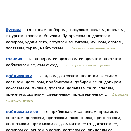
бутвам
— гл. гътвам, събарям, търкулвам, свалям, повалям,
катурвам, тласвам, блъсвам, буторясвам гл. докосвам,
допирам, удрям леко, потупвам гл. тиквам, мушвам, слагам,
поставям, турям, наблъсквам …
Български синонимен речник
гранича
— гл. допирам се, докосвам се, досягам, достигам,
доближавам се, съм съсед …
Български синонимен речник
доближавам
— гл. идвам, дохождам, настигам, застигам,
достигам, догонвам, приближавам, добирам се гл. допирам,
докосвам се, пипвам, досягам, долепвам се гл. слепям,
прилепям, долепям, съединявам, присъединявам …
Български
синонимен речник
доближавам се
— гл. приближавам се, идвам, пристигам,
достигам, долазвам, прилазвам, лазя, пълзя, припълзявам,
допълзявам, примъквам се, домъквам се гл. докосвам се,
допирам се, влизам в допир, долепям се, прилепям се,