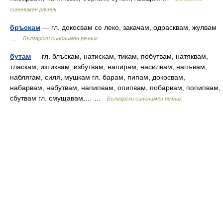
синонимен речник
бръскам
— гл. докосвам се леко, закачам, одрасквам, жулвам
…
Български синонимен речник
бутам
— гл. блъскам, натискам, тикам, побутвам, натяквам,
тласкам, изтиквам, избутвам, напирам, насилвам, напъвам,
наблягам, силя, мушкам гл. барам, пипам, докосвам,
набарвам, набутвам, напипвам, опипвам, побарвам, попипвам,
сбутвам гл. смущавам,… …
Български синонимен речник