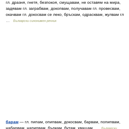
гл. дразня, гнетя, безпокоя, смущавам, не оставям на мира,
задявам гл. заграбвам, докопвам, получавам гл. провесвам,
окачвам гл. докосвам се леко, бръскам, одрасквам, жулвам гл
…
Български синонимен речник
барам
— гл. пипам, опипвам, докосвам, барвам, попипвам,
набарвам, напипвам, бъркам, бутам, хващам …
Български